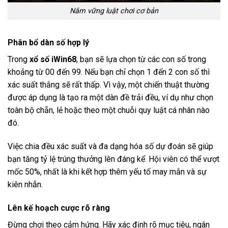
Nắm vững luật chơi cơ bản
Phân bổ dàn số hợp lý
Trong
xổ số iWin68
, bạn sẽ lựa chọn từ các con số trong
khoảng từ 00 đến 99. Nếu bạn chỉ chọn 1 đến 2 con số thì
xác suất thắng sẽ rất thấp. Vì vậy, một chiến thuật thường
được áp dụng là tạo ra một dàn đề trải đều, ví dụ như chọn
toàn bộ chẵn, lẻ hoặc theo một chuỗi quy luật cá nhân nào
đó.
Việc chia đều xác suất và đa dạng hóa số dự đoán sẽ giúp
bạn tăng tỷ lệ trúng thưởng lên đáng kể. Hội viên có thể vượt
mốc 50%, nhất là khi kết hợp thêm yếu tố may mắn và sự
kiên nhẫn.
Lên kế hoạch cược rõ ràng
Đừng chơi theo cảm hứng. Hãy xác định rõ mục tiêu, ngân