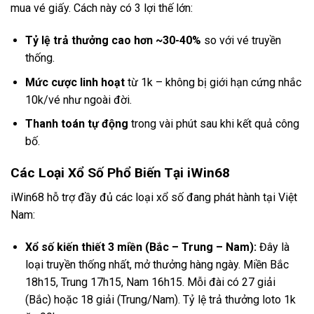
mua vé giấy. Cách này có 3 lợi thế lớn:
Tỷ lệ trả thưởng cao hơn ~30-40%
so với vé truyền
thống.
Mức cược linh hoạt
từ 1k – không bị giới hạn cứng nhắc
10k/vé như ngoài đời.
Thanh toán tự động
trong vài phút sau khi kết quả công
bố.
Các Loại Xổ Số Phổ Biến Tại iWin68
iWin68 hỗ trợ đầy đủ các loại xổ số đang phát hành tại Việt
Nam:
Xổ số kiến thiết 3 miền (Bắc – Trung – Nam):
Đây là
loại truyền thống nhất, mở thưởng hàng ngày. Miền Bắc
18h15, Trung 17h15, Nam 16h15. Mỗi đài có 27 giải
(Bắc) hoặc 18 giải (Trung/Nam). Tỷ lệ trả thưởng loto 1k