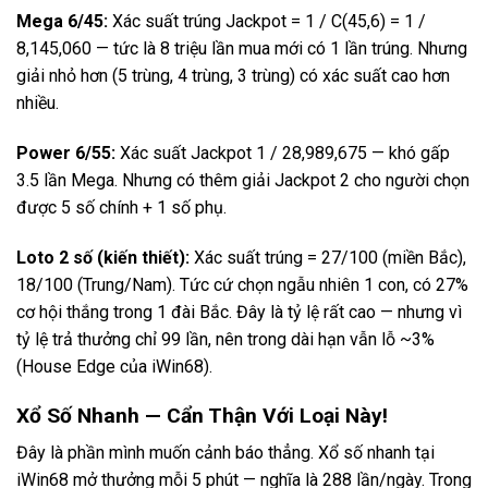
Mega 6/45:
Xác suất trúng Jackpot = 1 / C(45,6) = 1 /
8,145,060 — tức là 8 triệu lần mua mới có 1 lần trúng. Nhưng
giải nhỏ hơn (5 trùng, 4 trùng, 3 trùng) có xác suất cao hơn
nhiều.
Power 6/55:
Xác suất Jackpot 1 / 28,989,675 — khó gấp
3.5 lần Mega. Nhưng có thêm giải Jackpot 2 cho người chọn
được 5 số chính + 1 số phụ.
Loto 2 số (kiến thiết):
Xác suất trúng = 27/100 (miền Bắc),
18/100 (Trung/Nam). Tức cứ chọn ngẫu nhiên 1 con, có 27%
cơ hội thắng trong 1 đài Bắc. Đây là tỷ lệ rất cao — nhưng vì
tỷ lệ trả thưởng chỉ 99 lần, nên trong dài hạn vẫn lỗ ~3%
(House Edge của iWin68).
Xổ Số Nhanh — Cẩn Thận Với Loại Này!
Đây là phần mình muốn cảnh báo thẳng. Xổ số nhanh tại
iWin68 mở thưởng mỗi 5 phút — nghĩa là 288 lần/ngày. Trong