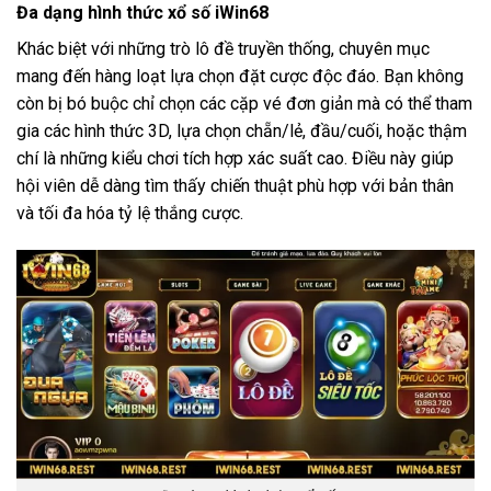
Đa dạng hình thức xổ số iWin68
Khác biệt với những trò lô đề truyền thống, chuyên mục
mang đến hàng loạt lựa chọn đặt cược độc đáo. Bạn không
còn bị bó buộc chỉ chọn các cặp vé đơn giản mà có thể tham
gia các hình thức 3D, lựa chọn chẵn/lẻ, đầu/cuối, hoặc thậm
chí là những kiểu chơi tích hợp xác suất cao. Điều này giúp
hội viên dễ dàng tìm thấy chiến thuật phù hợp với bản thân
và tối đa hóa tỷ lệ thắng cược.