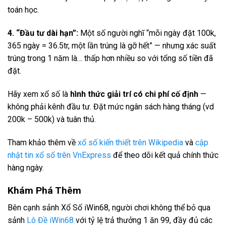
toán học.
4. “Đầu tư dài hạn”:
Một số người nghĩ “mỗi ngày đặt 100k,
365 ngày = 36.5tr, một lần trúng là gỡ hết” — nhưng xác suất
trúng trong 1 năm là… thấp hơn nhiều so với tổng số tiền đã
đặt.
Hãy xem xổ số là
hình thức giải trí có chi phí cố định
—
không phải kênh đầu tư. Đặt mức ngân sách hàng tháng (vd
200k – 500k) và tuân thủ.
Tham khảo thêm về
xổ số kiến thiết trên Wikipedia
và
cập
nhật tin xổ số trên VnExpress
để theo dõi kết quả chính thức
hàng ngày.
Khám Phá Thêm
Bên cạnh sảnh Xổ Số iWin68, người chơi không thể bỏ qua
sảnh
Lô Đề iWin68
với tỷ lệ trả thưởng 1 ăn 99, đầy đủ các