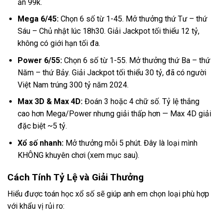
ăn 99k.
Mega 6/45:
Chọn 6 số từ 1-45. Mở thưởng thứ Tư – thứ
Sáu – Chủ nhật lúc 18h30. Giải Jackpot tối thiểu 12 tỷ,
không có giới hạn tối đa.
Power 6/55:
Chọn 6 số từ 1-55. Mở thưởng thứ Ba – thứ
Năm – thứ Bảy. Giải Jackpot tối thiểu 30 tỷ, đã có người
Việt Nam trúng 300 tỷ năm 2024.
Max 3D & Max 4D:
Đoán 3 hoặc 4 chữ số. Tỷ lệ thắng
cao hơn Mega/Power nhưng giải thấp hơn — Max 4D giải
đặc biệt ~5 tỷ.
Xổ số nhanh:
Mở thưởng mỗi 5 phút. Đây là loại mình
KHÔNG khuyên chơi (xem mục sau).
Cách Tính Tỷ Lệ và Giải Thưởng
Hiểu được toán học xổ số sẽ giúp anh em chọn loại phù hợp
với khẩu vị rủi ro: