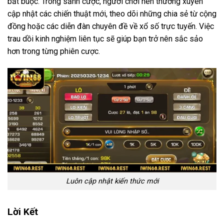
bắt buộc. Trong sảnh cược, người chơi nên thường xuyên
cập nhật các chiến thuật mới, theo dõi những chia sẻ từ cộng
đồng hoặc các diễn đàn chuyên đề về xổ số trực tuyến. Việc
trau dồi kinh nghiệm liên tục sẽ giúp bạn trở nên sắc sảo
hơn trong từng phiên cược.
Luôn cập nhật kiến thức mới
Lời Kết