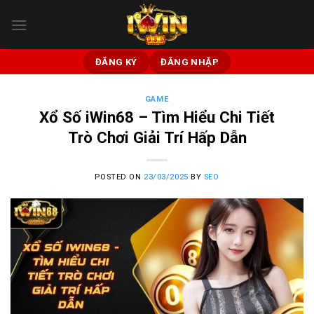
Bỏ
qua
nội
dung
ĐĂNG KÝ
ĐĂNG NHẬP
GAME
Xổ Số iWin68 – Tìm Hiểu Chi Tiết
Trò Chơi Giải Trí Hấp Dẫn
POSTED ON
23/03/2025
BY
SEO