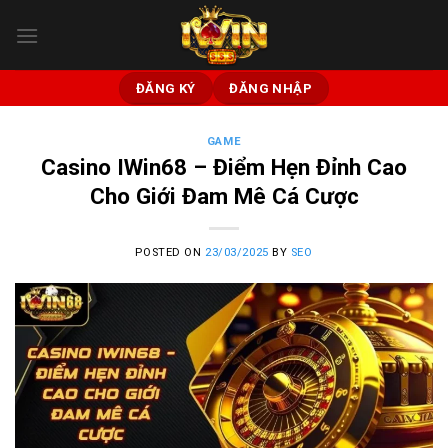
Bỏ
qua
nội
dung
ĐĂNG KÝ
ĐĂNG NHẬP
GAME
Casino IWin68 – Điểm Hẹn Đỉnh Cao
Cho Giới Đam Mê Cá Cược
POSTED ON
23/03/2025
BY
SEO