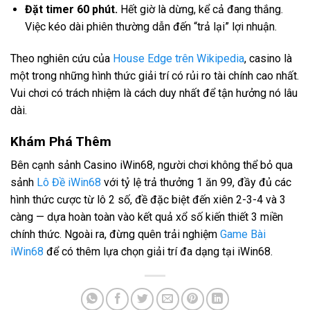
Đặt timer 60 phút.
Hết giờ là dừng, kể cả đang thắng.
Việc kéo dài phiên thường dẫn đến “trả lại” lợi nhuận.
Theo nghiên cứu của
House Edge trên Wikipedia
, casino là
một trong những hình thức giải trí có rủi ro tài chính cao nhất.
Vui chơi có trách nhiệm là cách duy nhất để tận hưởng nó lâu
dài.
Khám Phá Thêm
Bên cạnh sảnh Casino iWin68, người chơi không thể bỏ qua
sảnh
Lô Đề iWin68
với tỷ lệ trả thưởng 1 ăn 99, đầy đủ các
hình thức cược từ lô 2 số, đề đặc biệt đến xiên 2-3-4 và 3
càng — dựa hoàn toàn vào kết quả xổ số kiến thiết 3 miền
chính thức. Ngoài ra, đừng quên trải nghiệm
Game Bài
iWin68
để có thêm lựa chọn giải trí đa dạng tại iWin68.