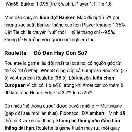
iWin68: Banker 1:0.95 (trừ 5% phí), Player 1:1, Tie 1:8.
Mẹo dân chuyên:
luôn đặt Banker
. Mặc dù bị trừ 5% phí
nhưng xác suất Banker thắng cao hơn Player khoảng 1.36%.
Đặt Tie chỉ là chuyện “vui” thôi — tỷ lệ thắng chỉ ~9.5%,
không hề lý tưởng với người chơi nghiêm túc.
Roulette — Đỏ Đen Hay Con Số?
Roulette là game lâu đời nhất tại casino, có nguồn gốc từ
thế kỷ 18 ở Pháp. iWin68 cung cấp cả European Roulette (37
ô) và American Roulette (38 ô). Lời khuyên:
luôn chọn
European
vì chỉ có 1 ô số 0, trong khi American có thêm ô
00 làm tăng House Edge từ 2.7% lên 5.26%.
Có nhiều “hệ thống cược” được truyền miệng — Martingale
(gấp đôi sau mỗi lần thua), Fibonacci, D’Alembert… Mình đã
thử cả 3 và xin nói thẳng:
không hệ thống nào đảm bảo
thắng dài hạn
. Roulette là game thuần may rủi, mỗi quay