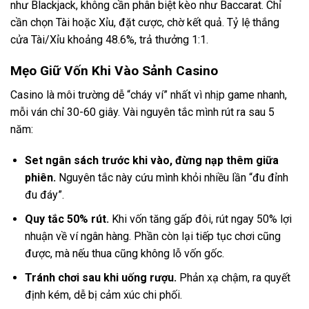
như Blackjack, không cần phân biệt kèo như Baccarat. Chỉ
cần chọn Tài hoặc Xỉu, đặt cược, chờ kết quả. Tỷ lệ thắng
cửa Tài/Xỉu khoảng 48.6%, trả thưởng 1:1.
Mẹo Giữ Vốn Khi Vào Sảnh Casino
Casino là môi trường dễ “cháy ví” nhất vì nhịp game nhanh,
mỗi ván chỉ 30-60 giây. Vài nguyên tắc mình rút ra sau 5
năm:
Set ngân sách trước khi vào, đừng nạp thêm giữa
phiên.
Nguyên tắc này cứu mình khỏi nhiều lần “đu đỉnh
đu đáy”.
Quy tắc 50% rút.
Khi vốn tăng gấp đôi, rút ngay 50% lợi
nhuận về ví ngân hàng. Phần còn lại tiếp tục chơi cũng
được, mà nếu thua cũng không lỗ vốn gốc.
Tránh chơi sau khi uống rượu.
Phản xạ chậm, ra quyết
định kém, dễ bị cảm xúc chi phối.