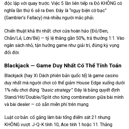
độc lập với quay trước. Việc 5 lần liên tiếp ra Đỏ KHÔNG có
nghĩa lần thứ 6 sẽ ra Đen. Đây là “ngụy biện cờ bạc”
(Gambler’s Fallacy) mà nhiều người mắc phải.
Chiến thuật khả thi nhất: chơi cửa hoàn hảo (Đỏ/Đen,
Chẵn/Lẻ, Lớn/Bé) — tỷ lệ thắng gần 50%, trả thưởng 1:1. Vào
ngân sách nhỏ, tận hưởng game như giải trí, đừng kỳ vọng
đổi đời.
Blackjack — Game Duy Nhất Có Thể Tính Toán
Blackjack (hay Xì Dách phiên bản quốc tế) là game casino
duy nhất mà người chơi có thể giảm House Edge xuống dưới
1% nếu chơi đúng
“basic strategy”
. Đây là bảng quyết định
Stand/Hit/Double/Split cho từng combination giữa bài mình
và bài dealer — có sẵn miễn phí trên mạng.
Luật cơ bản: cố gắng làm bài tổng điểm sát 21 nhưng
KHÔNG vượt. J-Q-K tính 10, Ace tính 1 hoặc 11. Thắng