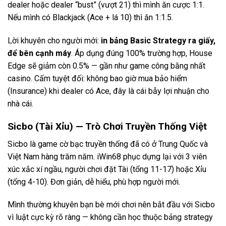
dealer hoặc dealer “bust” (vượt 21) thì mình ăn cược 1:1.
Nếu mình có Blackjack (Ace + lá 10) thì ăn 1:1.5.
Lời khuyên cho người mới:
in bảng Basic Strategy ra giấy,
để bên cạnh máy
. Áp dụng đúng 100% trường hợp, House
Edge sẽ giảm còn 0.5% — gần như game công bằng nhất
casino. Cấm tuyệt đối: không bao giờ mua bảo hiểm
(Insurance) khi dealer có Ace, đây là cái bẫy lợi nhuận cho
nhà cái.
Sicbo (Tài Xỉu) — Trò Chơi Truyền Thống Việt
Sicbo là game cờ bạc truyền thống đã có ở Trung Quốc và
Việt Nam hàng trăm năm. iWin68 phục dựng lại với 3 viên
xúc xắc xí ngầu, người chơi đặt Tài (tổng 11-17) hoặc Xỉu
(tổng 4-10). Đơn giản, dễ hiểu, phù hợp người mới.
Mình thường khuyên bạn bè mới chơi nên bắt đầu với Sicbo
vì luật cực kỳ rõ ràng — không cần học thuộc bảng strategy