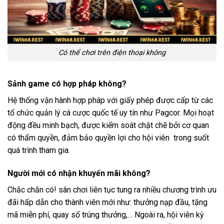
Có thể chơi trên điện thoại không
Sảnh game có hợp pháp không?
Hệ thống vận hành hợp pháp với giấy phép được cấp từ các
tổ chức quản lý cá cược quốc tế uy tín như Pagcor. Mọi hoạt
động đều minh bạch, được kiểm soát chặt chẽ bởi cơ quan
có thẩm quyền, đảm bảo quyền lợi cho hội viên trong suốt
quá trình tham gia.
Người mới có nhận khuyến mãi không?
Chắc chắn có! sân chơi liên tục tung ra nhiều chương trình ưu
đãi hấp dẫn cho thành viên mới như: thưởng nạp đầu, tặng
mã miễn phí, quay số trúng thưởng,… Ngoài ra, hội viên kỳ