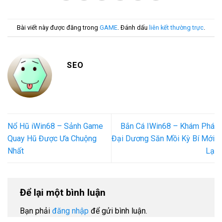
Bài viết này được đăng trong
GAME
. Đánh dấu
liên kết thường trực
.
SEO
Nổ Hũ iWin68 – Sảnh Game
Bắn Cá IWin68 – Khám Phá
Quay Hũ Được Ưa Chuộng
Đại Dương Săn Mồi Kỳ Bí Mới
Nhất
Lạ
Để lại một bình luận
Bạn phải
đăng nhập
để gửi bình luận.