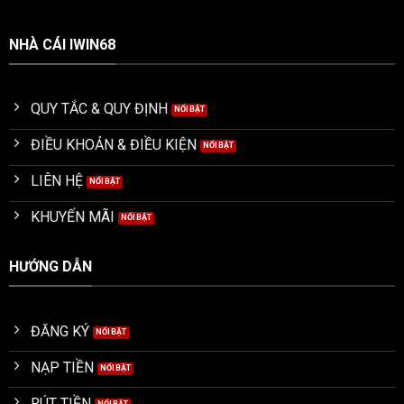
NHÀ CÁI IWIN68
QUY TẮC & QUY ĐỊNH
ĐIỀU KHOẢN & ĐIỀU KIỆN
LIÊN HỆ
KHUYẾN MÃI
HƯỚNG DẪN
ĐĂNG KÝ
NẠP TIỀN
RÚT TIỀN