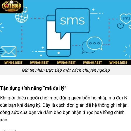
Gửi tin nhắn trực tiếp một cách chuyên nghiệp
Tận dụng tính năng “mã đại lý”
Khi giới thiệu người chơi mới, đừng quên bảo họ nhập mã đại lý
của bạn khi đăng ký. Đây là cách đơn giản để hệ thống ghi nhận
công sức của bạn và đảm bảo bạn nhận được hoa hồng chính
xác.