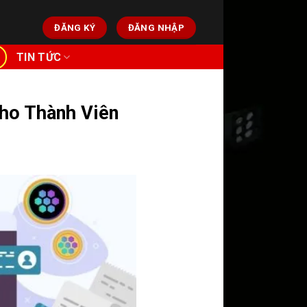
ĐĂNG KÝ
ĐĂNG NHẬP
TIN TỨC
Cho Thành Viên