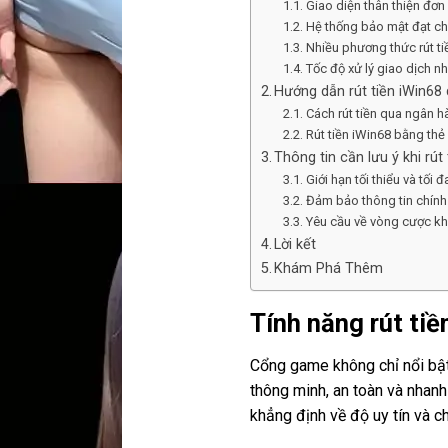
Giao diện thân thiện đơn
Hệ thống bảo mật đạt c
Nhiều phương thức rút ti
Tốc độ xử lý giao dịch n
Hướng dẫn rút tiền iWin68
Cách rút tiền qua ngân 
Rút tiền iWin68 bằng thẻ
Thông tin cần lưu ý khi rút 
Giới hạn tối thiểu và tối đ
Đảm bảo thông tin chính
Yêu cầu về vòng cược khi
Lời kết
Khám Phá Thêm
Tính năng rút tiề
Cổng game không chỉ nổi bật
thông minh, an toàn và nhanh 
khẳng định về độ uy tín và c