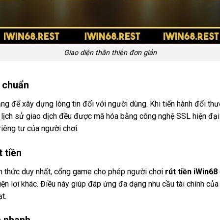
Giao diện thân thiện đơn giản
 chuẩn
ng để xây dựng lòng tin đối với người dùng. Khi tiến hành đổi thư
 lịch sử giao dịch đều được mã hóa bằng công nghệ SSL hiện đại 
riêng tư của người chơi.
 tiền
h thức duy nhất, cổng game cho phép người chơi
rút tiền iWin68
iện lợi khác. Điều này giúp đáp ứng đa dạng nhu cầu tài chính củ
t.