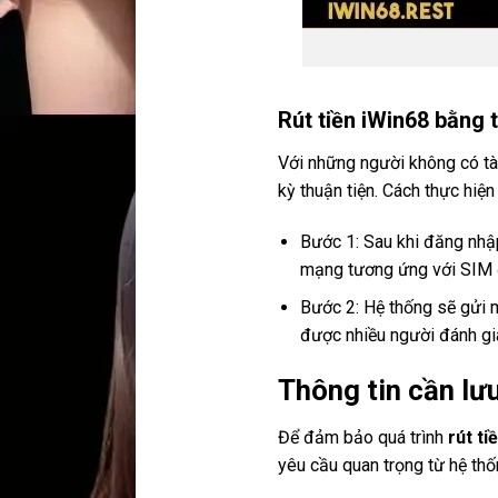
Rút tiền iWin68 bằng 
Với những người không có tà
kỳ thuận tiện. Cách thực hiệ
Bước 1: Sau khi đăng nhập
mạng tương ứng với SIM đ
Bước 2: Hệ thống sẽ gửi m
được nhiều người đánh giá
Thông tin cần lưu 
Để đảm bảo quá trình
rút ti
yêu cầu quan trọng từ hệ thố