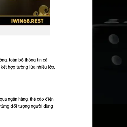
ởng, toàn bộ thông tin cá
kết hợp tường lửa nhiều lớp,
qua ngân hàng, thẻ cào điện
a từng đối tượng người dùng