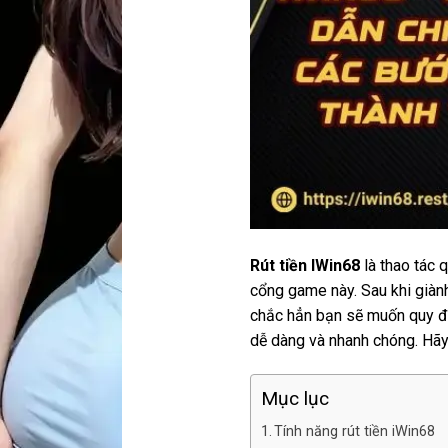
Rút tiền IWin68
là thao tác q
cổng game này. Sau khi giành
chắc hẳn bạn sẽ muốn quy đổ
dễ dàng và nhanh chóng. Hãy
Mục lục
Tính năng rút tiền iWin68