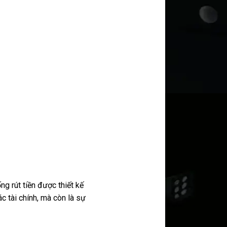
g rút tiền được thiết kế
c tài chính, mà còn là sự