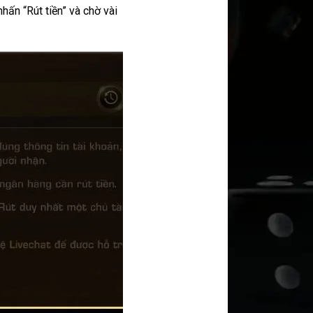
hấn “Rút tiền” và chờ vài