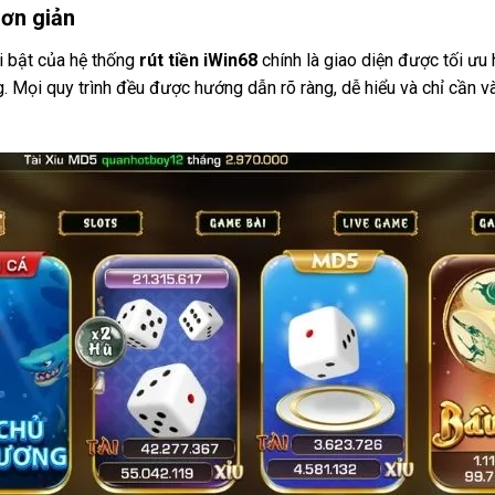
đơn giản
i bật của hệ thống
rút tiền iWin68
chính là giao diện được tối ưu
. Mọi quy trình đều được hướng dẫn rõ ràng, dễ hiểu và chỉ cần v