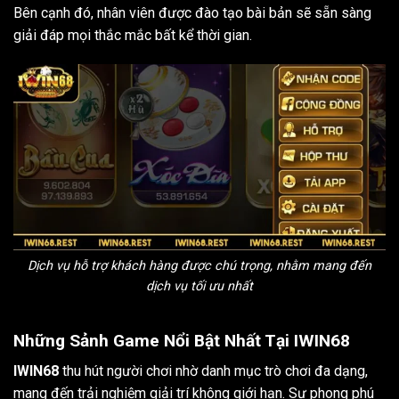
Bên cạnh đó, nhân viên được đào tạo bài bản sẽ sẵn sàng
giải đáp mọi thắc mắc bất kể thời gian.
Dịch vụ hỗ trợ khách hàng được chú trọng, nhằm mang đến
dịch vụ tối ưu nhất
Những Sảnh Game Nổi Bật Nhất Tại IWIN68
IWIN68
thu hút người chơi nhờ danh mục trò chơi đa dạng,
mang đến trải nghiệm giải trí không giới hạn. Sự phong phú