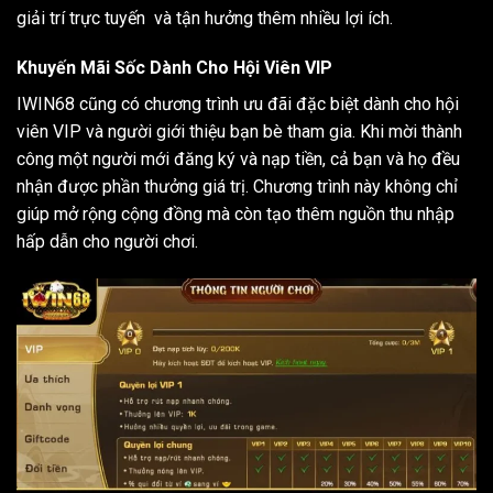
giải trí trực tuyến và tận hưởng thêm nhiều lợi ích.
Khuyến Mãi Sốc Dành Cho Hội Viên VIP
IWIN68 cũng có chương trình ưu đãi đặc biệt dành cho hội
viên VIP và người giới thiệu bạn bè tham gia. Khi mời thành
công một người mới đăng ký và nạp tiền, cả bạn và họ đều
nhận được phần thưởng giá trị. Chương trình này không chỉ
giúp mở rộng cộng đồng mà còn tạo thêm nguồn thu nhập
hấp dẫn cho người chơi.