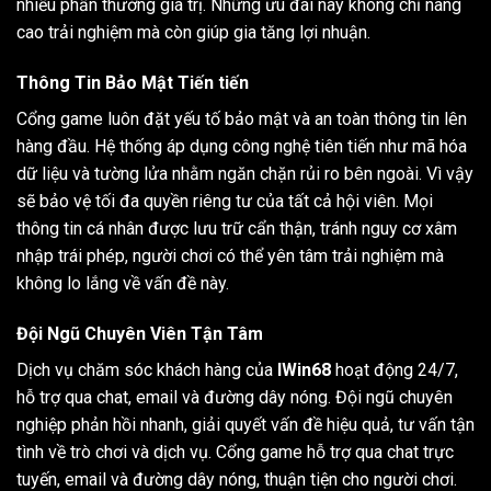
nhiều phần thưởng giá trị. Những ưu đãi này không chỉ nâng
cao trải nghiệm mà còn giúp gia tăng lợi nhuận.
Thông Tin Bảo Mật Tiến tiến
Cổng game luôn đặt yếu tố bảo mật và an toàn thông tin lên
hàng đầu. Hệ thống áp dụng công nghệ tiên tiến như mã hóa
dữ liệu và tường lửa nhằm ngăn chặn rủi ro bên ngoài. Vì vậy
sẽ bảo vệ tối đa quyền riêng tư của tất cả hội viên. Mọi
thông tin cá nhân được lưu trữ cẩn thận, tránh nguy cơ xâm
nhập trái phép, người chơi có thể yên tâm trải nghiệm mà
không lo lắng về vấn đề này.
Đội Ngũ Chuyên Viên Tận Tâm
Dịch vụ chăm sóc khách hàng của
IWin68
hoạt động 24/7,
hỗ trợ qua chat, email và đường dây nóng. Đội ngũ chuyên
nghiệp phản hồi nhanh, giải quyết vấn đề hiệu quả, tư vấn tận
tình về trò chơi và dịch vụ. Cổng game hỗ trợ qua chat trực
tuyến, email và đường dây nóng, thuận tiện cho người chơi.