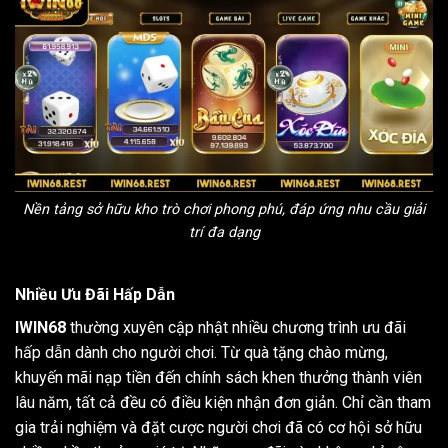
Nền tảng sở hữu kho trò chơi phong phú, đáp ứng nhu cầu giải
trí đa dạng
Nhiều Ưu Đãi Hấp Dẫn
IWIN68
thường xuyên cập nhật nhiều chương trình ưu đãi
hấp dẫn dành cho người chơi. Từ quà tặng chào mừng,
khuyến mãi nạp tiền đến chính sách khen thưởng thành viên
lâu năm, tất cả đều có điều kiện nhận đơn giản. Chỉ cần tham
gia trải nghiệm và đặt cược người chơi đã có cơ hội sở hữu