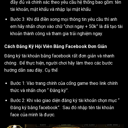
đầy đủ và chính xác theo yêu cầu hệ thống bao gồm: tên
tài khoản, mật khẩu và nhập lại mật khẩu.
Bước 3: Khi đã điền xong mọi thông tin yêu cầu thì anh
em hãy nhấn chọn vào chữ “chơi ngay + 50k” là đã tạo tài
khoản thành công và tham gia trải nghiệm ngay.
Cách Đăng Ký Hội Viên Bằng Facebook Đơn Giản
Đăng ký tài khoản bằng facebook rất đơn giản và nhanh
chóng . Để thực hiện, người chơi hãy làm theo các bước
hướng dẫn sau đây.. Cụ thể:
Bước 1: Vào trang chính của cổng game theo link chính
thức và nhấn chọn “ Đăng ký”.
Bước 2: Khi vào giao diện đăng ký tài khoản chọn mục “
Đăng ký bằng facebook”. Sau đó nhập tên tài khoản
face của mình là được.