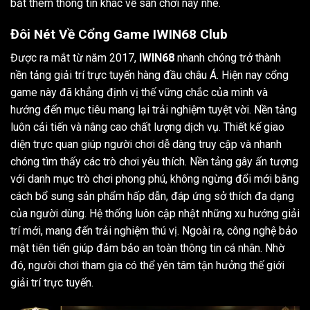
bắt thêm thông tin khác về sân chơi này nhé.
Đôi Nét Về Cổng Game IWIN68 Club
Được ra mắt từ năm 2017,
IWIN68
nhanh chóng trở thành
nền tảng giải trí trực tuyến hàng đầu châu Á. Hiện nay cổng
game này đã khẳng định vị thế vững chắc của mình và
hướng đến mục tiêu mang lại trải nghiệm tuyệt vời. Nền tảng
luôn cải tiến và nâng cao chất lượng dịch vụ. Thiết kế giao
diện trực quan giúp người chơi dễ dàng truy cập và nhanh
chóng tìm thấy các trò chơi yêu thích.
Nền tảng gây ấn tượng
với danh mục trò chơi phong phú, không ngừng đổi mới bằng
cách bổ sung sản phẩm hấp dẫn, đáp ứng sở thích đa dạng
của người dùng. Hệ thống luôn cập nhật những xu hướng giải
trí mới, mang đến trải nghiệm thú vị. Ngoài ra, công nghệ bảo
mật tiên tiến giúp đảm bảo an toàn thông tin cá nhân. Nhờ
đó, người chơi tham gia có thể yên tâm tận hưởng thế giới
giải trí trực tuyến.