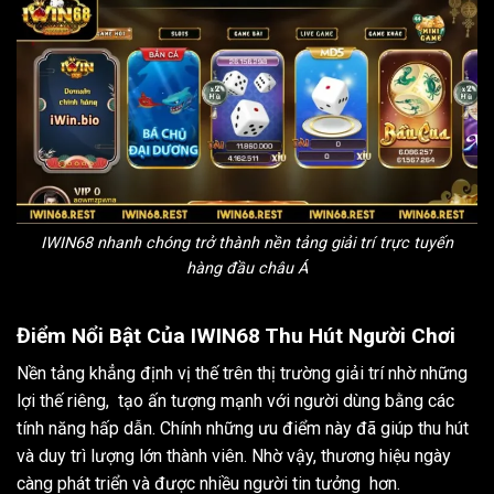
IWIN68 nhanh chóng trở thành nền tảng giải trí trực tuyến
hàng đầu châu Á
Điểm Nổi Bật Của IWIN68 Thu Hút Người Chơi
Nền tảng khẳng định vị thế trên thị trường giải trí nhờ những
lợi thế riêng, tạo ấn tượng mạnh với người dùng bằng các
tính năng hấp dẫn. Chính những ưu điểm này đã giúp thu hút
và duy trì lượng lớn thành viên. Nhờ vậy, thương hiệu ngày
càng phát triển và được nhiều người tin tưởng hơn.