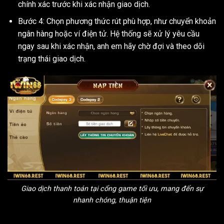
chính xác trước khi xác nhận giao dịch.
Bước 4: Chọn phương thức rút phù hợp, như chuyển khoản
ngân hàng hoặc ví điện tử. Hệ thống sẽ xử lý yêu cầu
ngay sau khi xác nhận, anh em hãy chờ đợi và theo dõi
trạng thái giao dịch.
Giao dịch thanh toán tại cổng game tối ưu, mang đến sự
nhanh chóng, thuận tiện