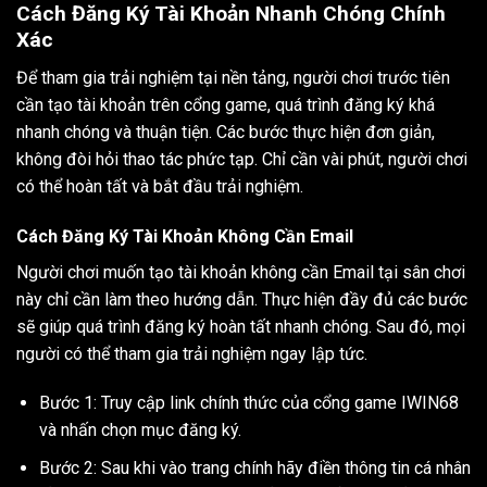
Cách Đăng Ký Tài Khoản Nhanh Chóng Chính
Xác
Để tham gia trải nghiệm tại nền tảng, người chơi trước tiên
cần tạo tài khoản trên cổng game, quá trình đăng ký khá
nhanh chóng và thuận tiện. Các bước thực hiện đơn giản,
không đòi hỏi thao tác phức tạp. Chỉ cần vài phút, người chơi
có thể hoàn tất và bắt đầu trải nghiệm.
Cách Đăng Ký Tài Khoản Không Cần Email
Người chơi muốn tạo tài khoản không cần Email tại sân chơi
này chỉ cần làm theo hướng dẫn. Thực hiện đầy đủ các bước
sẽ giúp quá trình đăng ký hoàn tất nhanh chóng. Sau đó, mọi
người có thể tham gia trải nghiệm ngay lập tức.
Bước 1: Truy cập link chính thức của cổng game IWIN68
và nhấn chọn mục đăng ký.
Bước 2: Sau khi vào trang chính hãy điền thông tin cá nhân