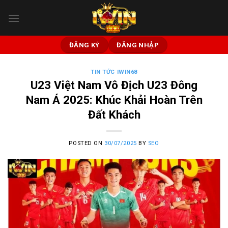
Bỏ
qua
nội
dung
ĐĂNG KÝ
ĐĂNG NHẬP
TIN TỨC IWIN68
U23 Việt Nam Vô Địch U23 Đông
Nam Á 2025: Khúc Khải Hoàn Trên
Đất Khách
POSTED ON
30/07/2025
BY
SEO