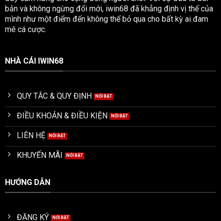
bản và không ngừng đổi mới, iwin68 đã khẳng định vị thế của
mình như một điểm đến không thể bỏ qua cho bất kỳ ai đam
mê cá cược.
NHÀ CÁI IWIN68
QUY TẮC & QUY ĐỊNH
ĐIỀU KHOẢN & ĐIỀU KIỆN
LIÊN HỆ
KHUYẾN MÃI
HƯỚNG DẪN
ĐĂNG KÝ