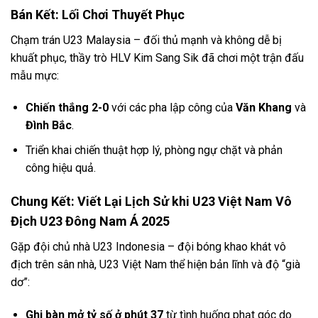
Bán Kết: Lối Chơi Thuyết Phục
Chạm trán U23 Malaysia – đối thủ mạnh và không dễ bị
khuất phục, thầy trò HLV Kim Sang Sik đã chơi một trận đấu
mẫu mực:
Chiến thắng 2-0
với các pha lập công của
Văn Khang
và
Đình Bắc
.
Triển khai chiến thuật hợp lý, phòng ngự chặt và phản
công hiệu quả.
Chung Kết: Viết Lại Lịch Sử khi U23 Việt Nam Vô
Địch U23 Đông Nam Á 2025
Gặp đội chủ nhà U23 Indonesia – đội bóng khao khát vô
địch trên sân nhà, U23 Việt Nam thể hiện bản lĩnh và độ “già
dơ”:
Ghi bàn mở tỷ số ở phút 37
từ tình huống phạt góc do