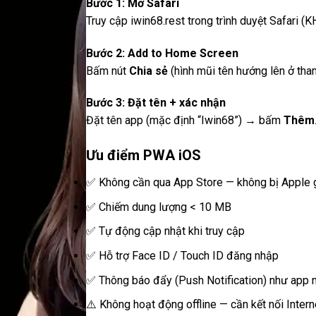
Bước 1: Mở Safari
Truy cập iwin68.rest trong trình duyệt Safari 
Bước 2: Add to Home Screen
Bấm nút
Chia sẻ
(hình mũi tên hướng lên ở th
Bước 3: Đặt tên + xác nhận
Đặt tên app (mặc định “Iwin68”) → bấm
Thêm
Ưu điểm PWA iOS
✅ Không cần qua App Store — không bị Apple 
✅ Chiếm dung lượng < 10 MB
✅ Tự động cập nhật khi truy cập
✅ Hỗ trợ Face ID / Touch ID đăng nhập
✅ Thông báo đẩy (Push Notification) như app n
⚠️ Không hoạt động offline — cần kết nối Intern