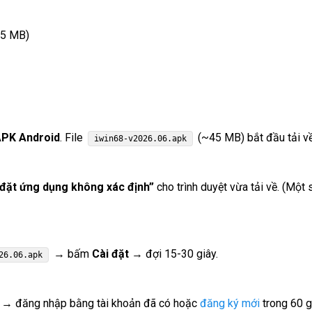
35 MB)
APK Android
. File
(~45 MB) bắt đầu tải về
iwin68-v2026.06.apk
 đặt ứng dụng không xác định”
cho trình duyệt vừa tải về. (Một
→ bấm
Cài đặt
→ đợi 15-30 giây.
26.06.apk
ở → đăng nhập bằng tài khoản đã có hoặc
đăng ký mới
trong 60 g