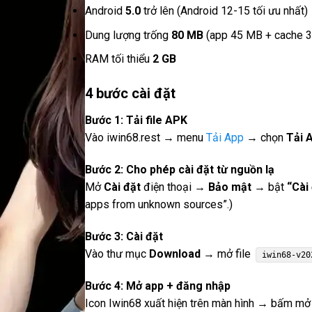
Android
5.0
trở lên (Android 12-15 tối ưu nhất)
Dung lượng trống
80 MB
(app 45 MB + cache 
RAM tối thiểu
2 GB
4 bước cài đặt
Bước 1: Tải file APK
Vào iwin68.rest → menu
Tải App
→ chọn
Tải 
Bước 2: Cho phép cài đặt từ nguồn lạ
Mở
Cài đặt
điện thoại →
Bảo mật
→ bật
“Cài
apps from unknown sources”.)
Bước 3: Cài đặt
Vào thư mục
Download
→ mở file
iwin68-v20
Bước 4: Mở app + đăng nhập
Icon Iwin68 xuất hiện trên màn hình → bấm m