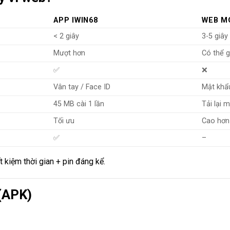
APP IWIN68
WEB M
< 2 giây
3-5 giây
Mượt hơn
Có thể g
✅
❌
Vân tay / Face ID
Mật khẩ
45 MB cài 1 lần
Tải lại m
Tối ưu
Cao hơn
✅
–
 kiệm thời gian + pin đáng kể.
 (APK)