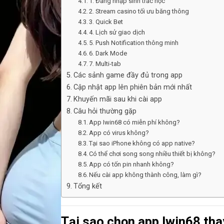
1. Đăng nhập sinh trắc học
2. Stream casino tối ưu băng thông
3. Quick Bet
4. Lịch sử giao dịch
5. Push Notification thông minh
6. Dark Mode
7. Multi-tab
Các sảnh game đầy đủ trong app
Cập nhật app lên phiên bản mới nhất
Khuyến mãi sau khi cài app
Câu hỏi thường gặp
App Iwin68 có miễn phí không?
App có virus không?
Tại sao iPhone không có app native?
Có thể chơi song song nhiều thiết bị không?
App có tốn pin nhanh không?
Nếu cài app không thành công, làm gì?
Tổng kết
Tại sao chọn app Iwin68 tha