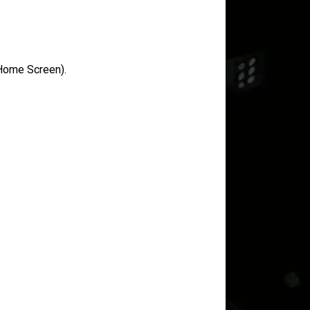
Home Screen).