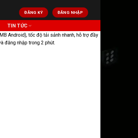
ĐĂNG KÝ
ĐĂNG NHẬP
TIN TỨC
B Android), tốc độ tải sảnh nhanh, hỗ trợ đầy
và đăng nhập trong 2 phút.