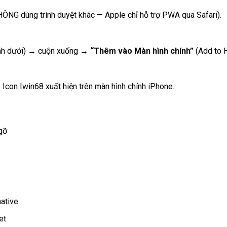
(KHÔNG dùng trình duyệt khác — Apple chỉ hỗ trợ PWA qua Safari).
anh dưới) → cuộn xuống →
“Thêm vào Màn hình chính”
(Add to 
. Icon Iwin68 xuất hiện trên màn hình chính iPhone.
gỡ
ative
et