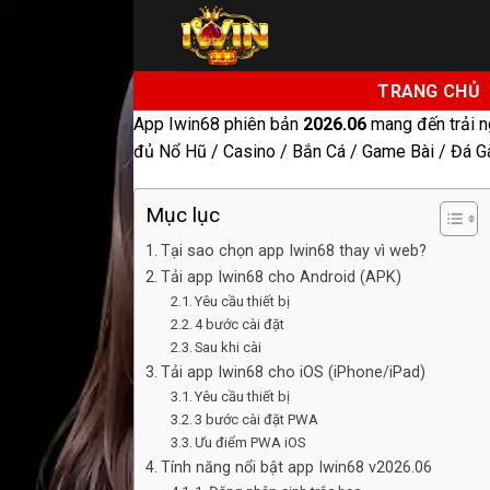
Bỏ
qua
nội
TRANG CHỦ
dung
App Iwin68 phiên bản
2026.06
mang đến trải n
đủ Nổ Hũ / Casino / Bắn Cá / Game Bài / Đá Gà /
Mục lục
Tại sao chọn app Iwin68 thay vì web?
Tải app Iwin68 cho Android (APK)
Yêu cầu thiết bị
4 bước cài đặt
Sau khi cài
Tải app Iwin68 cho iOS (iPhone/iPad)
Yêu cầu thiết bị
3 bước cài đặt PWA
Ưu điểm PWA iOS
Tính năng nổi bật app Iwin68 v2026.06