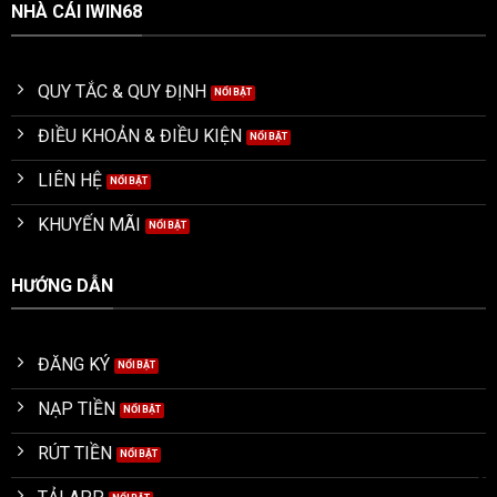
NHÀ CÁI IWIN68
QUY TẮC & QUY ĐỊNH
ĐIỀU KHOẢN & ĐIỀU KIỆN
LIÊN HỆ
KHUYẾN MÃI
HƯỚNG DẪN
ĐĂNG KÝ
NẠP TIỀN
RÚT TIỀN