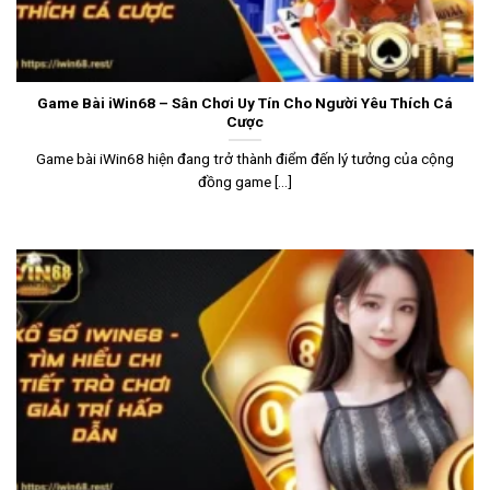
Game Bài iWin68 – Sân Chơi Uy Tín Cho Người Yêu Thích Cá
Cược
Game bài iWin68 hiện đang trở thành điểm đến lý tưởng của cộng
đồng game [...]